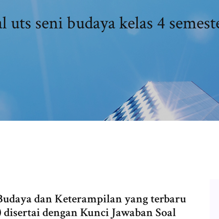
l uts seni budaya kelas 4 semest
i Budaya dan Keterampilan yang terbaru
 disertai dengan Kunci Jawaban Soal