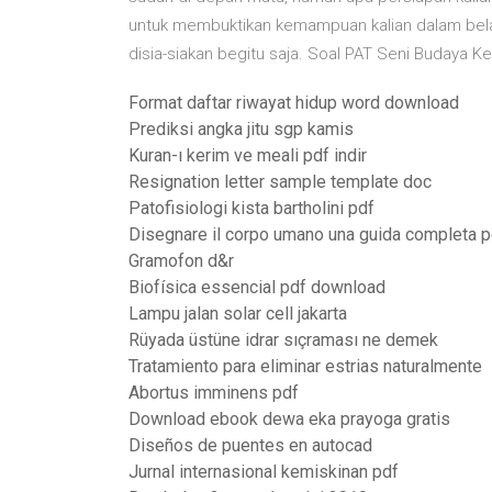
untuk membuktikan kemampuan kalian dalam belaj
disia-siakan begitu saja. Soal PAT Seni Budaya Ke
Format daftar riwayat hidup word download
Prediksi angka jitu sgp kamis
Kuran-ı kerim ve meali pdf indir
Resignation letter sample template doc
Patofisiologi kista bartholini pdf
Disegnare il corpo umano una guida completa p
Gramofon d&r
Biofísica essencial pdf download
Lampu jalan solar cell jakarta
Rüyada üstüne idrar sıçraması ne demek
Tratamiento para eliminar estrias naturalmente
Abortus imminens pdf
Download ebook dewa eka prayoga gratis
Diseños de puentes en autocad
Jurnal internasional kemiskinan pdf