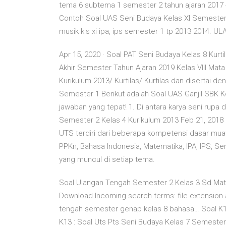
tema 6 subtema 1 semester 2 tahun ajaran 2017 - 
Contoh Soal UAS Seni Budaya Kelas XI Semester 2
musik kls xi ipa, ips semester 1 tp 2013 2014.
Apr 15, 2020 · Soal PAT Seni Budaya Kelas 8 Kurti
Akhir Semester Tahun Ajaran 2019 Kelas VIII Mat
Kurikulum 2013/ Kurtilas/ Kurtilas dan disertai d
Semester 1 Berikut adalah Soal UAS Ganjil SBK Kel
jawaban yang tepat! 1. Di antara karya seni rupa 
Semester 2 Kelas 4 Kurikulum 2013 Feb 21, 2018 
UTS terdiri dari beberapa kompetensi dasar muata
PPKn, Bahasa Indonesia, Matematika, IPA, IPS, Se
yang muncul di setiap tema.
Soal Ulangan Tengah Semester 2 Kelas 3 Sd Mate
Download Incoming search terms: file extension aa
tengah semester genap kelas 8 bahasa… Soal K13 
K13 : Soal Uts Pts Seni Budaya Kelas 7 Semester