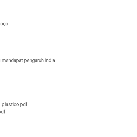
coço
 mendapat pengaruh india
 plastico pdf
pdf