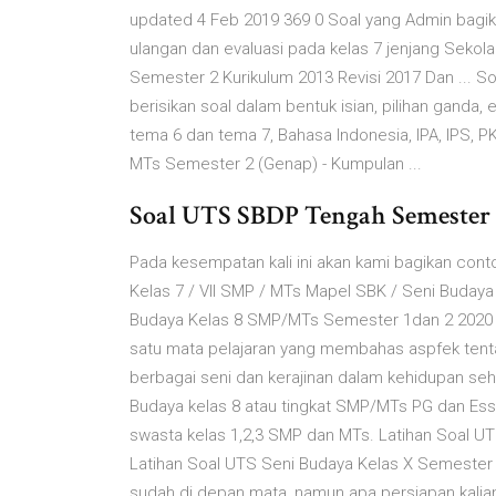
updated 4 Feb 2019 369 0 Soal yang Admin bagika
ulangan dan evaluasi pada kelas 7 jenjang Seko
Semester 2 Kurikulum 2013 Revisi 2017 Dan ... S
berisikan soal dalam bentuk isian, pilihan ganda, 
tema 6 dan tema 7, Bahasa Indonesia, IPA, IPS, 
MTs Semester 2 (Genap) - Kumpulan ...
Soal UTS SBDP Tengah Semester 2
Pada kesempatan kali ini akan kami bagikan con
Kelas 7 / VII SMP / MTs Mapel SBK / Seni Budaya
Budaya Kelas 8 SMP/MTs Semester 1dan 2 2020 De
satu mata pelajaran yang membahas aspfek tenta
berbagai seni dan kerajinan dalam kehidupan seh
Budaya kelas 8 atau tingkat SMP/MTs PG dan Essa
swasta kelas 1,2,3 SMP dan MTs. Latihan Soal U
Latihan Soal UTS Seni Budaya Kelas X Semester 
sudah di depan mata, namun apa persiapan kalia