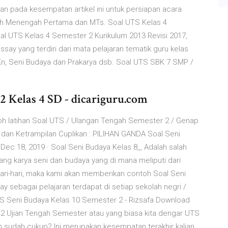
n pada kesempatan artikel ini untuk persiapan acara
lah Menengah Pertama dan MTs. Soal UTS Kelas 4
oal UTS Kelas 4 Semester 2 Kurikulum 2013 Revisi 2017,
essay yang terdiri dari mata pelajaran tematik guru kelas
PKn, Seni Budaya dan Prakarya dsb. Soal UTS SBK 7 SMP /
 Kelas 4 SD - dicariguru.com
toh latihan Soal UTS / Ulangan Tengah Semester 2 / Genap
 dan Ketrampilan Cuplikan : PILIHAN GANDA Soal Seni
c 18, 2019 · Soal Seni Budaya Kelas 8,,, Adalah salah
ng karya seni dan budaya yang di mana meliputi dari
ari-hari, maka kami akan memberikan contoh Soal Seni
y sebagai pelajaran terdapat di setiap sekolah negri /
TS Seni Budaya Kelas 10 Semester 2 - Rizsafa Download
2 Ujian Tengah Semester atau yang biasa kita dengar UTS
n sudah cukup? Ini merupakan kesempatan terakhir kalian