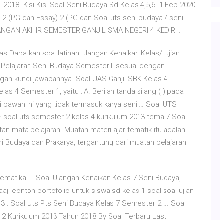
2018. Kisi Kisi Soal Seni Budaya Sd Kelas 4,5,6 1 Feb 2020
 (PG dan Essay) 2 (PG dan Soal uts seni budaya / seni
 ULANGAN AKHIR SEMESTER GANJIL SMA NEGERI 4 KEDIRI .
las.Dapatkan soal latihan Ulangan Kenaikan Kelas/ Ujian
a Pelajaran Seni Budaya Semester II sesuai dengan
engan kunci jawabannya. Soal UAS Ganjil SBK Kelas 4
as 4 Semester 1, yaitu : A. Berilah tanda silang ( ) pada
di bawah ini yang tidak termasuk karya seni … Soal UTS
· soal uts semester 2 kelas 4 kurikulum 2013 tema 7 Soal
n mata pelajaran. Muatan materi ajar tematik itu adalah
ni Budaya dan Prakarya, tergantung dari muatan pelajaran
matika ... Soal Ulangan Kenaikan Kelas 7 Seni Budaya,
ji contoh portofolio untuk siswa sd kelas 1 soal soal ujian
: Soal Uts Pts Seni Budaya Kelas 7 Semester 2 ... Soal
 2 Kurikulum 2013 Tahun 2018 By Soal Terbaru Last