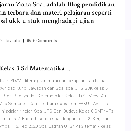
jaran Zona Soal adalah Blog pendidikan
 terbaru dan materi pelajaran seperti
1, soal ukk untuk menghadapi ujian
2 - Rizsafa
6 Comments
elas 3 Sd Matematika ...
s 4 SD/MI diterangkan mulai dari pelajaran dan latihan
ownload Kunci Jawaban dan Soal soal UTS SBK kelas 3
 Seni Budaya dan Keterampilan Kelas : I (S.. View 30+
MTs Semester Ganjil Terbaru.docx from FAKULTAS This
t ini adalah rincian Soal UTS Seni Budaya Kelas 8 SMP/MTs
 atas 2. Bacalah setiap soal dengan teliti. 3. Kerjakan
embali 12 Feb 2020 Soal Latihan UTS/ PTS tematik kelas 1