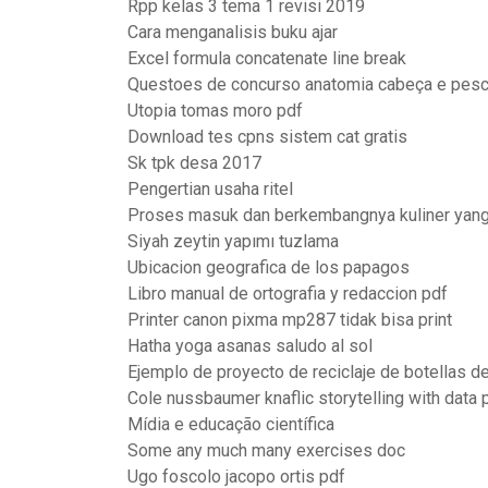
Rpp kelas 3 tema 1 revisi 2019
Cara menganalisis buku ajar
Excel formula concatenate line break
Questoes de concurso anatomia cabeça e pes
Utopia tomas moro pdf
Download tes cpns sistem cat gratis
Sk tpk desa 2017
Pengertian usaha ritel
Proses masuk dan berkembangnya kuliner yang
Siyah zeytin yapımı tuzlama
Ubicacion geografica de los papagos
Libro manual de ortografia y redaccion pdf
Printer canon pixma mp287 tidak bisa print
Hatha yoga asanas saludo al sol
Ejemplo de proyecto de reciclaje de botellas de
Cole nussbaumer knaflic storytelling with data 
Mídia e educação científica
Some any much many exercises doc
Ugo foscolo jacopo ortis pdf