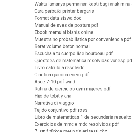
Waktu lamanya permainan kasti bagi anak minu 
Cara perbaiki printer bergaris
Format data siswa doc
Manual de aves de postura pdf
Ebook memulai bisnis online
Muestra no probabilistica por conveniencia pdf
Berat volume beton normal
Escucha a tu cuerpo lise bourbeau pdf
Questoes de matematica resolvidas vunesp pd
Livro calculo a resolvido
Cinetica quimica enem pdf
Asce 7-10 pdf wind
Rutina de ejercicios gym mujeres pdf
Hijo de tobit y ana
Narrativa di viaggio
Tejido conjuntivo pdf ross
Libro de matematicas 1 de secundaria resuelto
Exercicios de mmc e mdc resolvidos pdf
7. sınıf türkçe metin türleri testi çöz