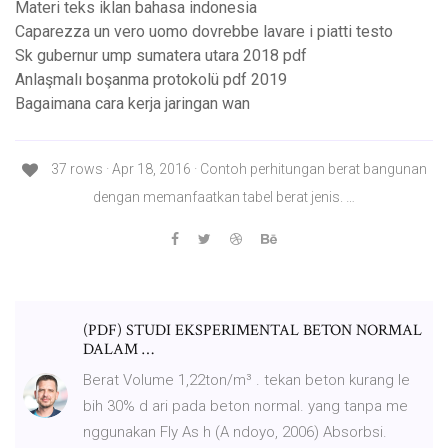
Materi teks iklan bahasa indonesia
Caparezza un vero uomo dovrebbe lavare i piatti testo
Sk gubernur ump sumatera utara 2018 pdf
Anlaşmalı boşanma protokolü pdf 2019
Bagaimana cara kerja jaringan wan
37 rows · Apr 18, 2016 · Contoh perhitungan berat bangunan
dengan memanfaatkan tabel berat jenis. …
(PDF) STUDI EKSPERIMENTAL BETON NORMAL
DALAM …
Berat Volume 1,22ton/m³ . tekan beton kurang le
bih 30% d ari pada beton normal. yang tanpa me
nggunakan Fly As h (A ndoyo, 2006) Absorbsi.