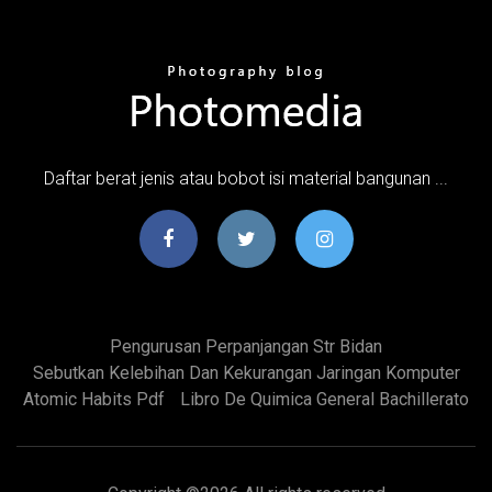
Daftar berat jenis atau bobot isi material bangunan ...
Pengurusan Perpanjangan Str Bidan
Sebutkan Kelebihan Dan Kekurangan Jaringan Komputer
Atomic Habits Pdf
Libro De Quimica General Bachillerato