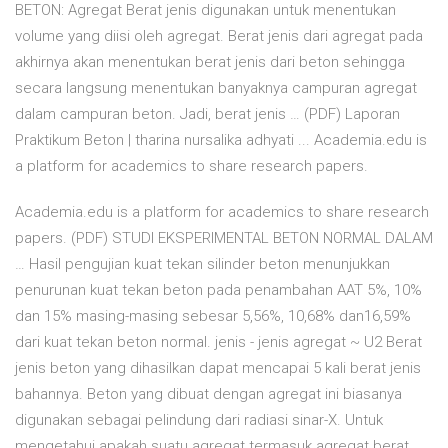
BETON: Agregat Berat jenis digunakan untuk menentukan
volume yang diisi oleh agregat. Berat jenis dari agregat pada
akhirnya akan menentukan berat jenis dari beton sehingga
secara langsung menentukan banyaknya campuran agregat
dalam campuran beton. Jadi, berat jenis … (PDF) Laporan
Praktikum Beton | tharina nursalika adhyati ... Academia.edu is
a platform for academics to share research papers.
Academia.edu is a platform for academics to share research
papers. (PDF) STUDI EKSPERIMENTAL BETON NORMAL DALAM
… Hasil pengujian kuat tekan silinder beton menunjukkan
penurunan kuat tekan beton pada penambahan AAT 5%, 10%
dan 15% masing-masing sebesar 5,56%, 10,68% dan16,59%
dari kuat tekan beton normal. jenis - jenis agregat ~ U2 Berat
jenis beton yang dihasilkan dapat mencapai 5 kali berat jenis
bahannya. Beton yang dibuat dengan agregat ini biasanya
digunakan sebagai pelindung dari radiasi sinar-X. Untuk
mengetahui apakah suatu agregat termasuk agregat berat,