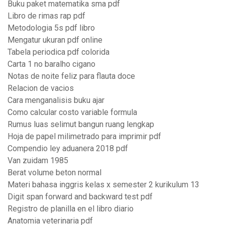
Buku paket matematika sma pdf
Libro de rimas rap pdf
Metodologia 5s pdf libro
Mengatur ukuran pdf online
Tabela periodica pdf colorida
Carta 1 no baralho cigano
Notas de noite feliz para flauta doce
Relacion de vacios
Cara menganalisis buku ajar
Como calcular costo variable formula
Rumus luas selimut bangun ruang lengkap
Hoja de papel milimetrado para imprimir pdf
Compendio ley aduanera 2018 pdf
Van zuidam 1985
Berat volume beton normal
Materi bahasa inggris kelas x semester 2 kurikulum 13
Digit span forward and backward test pdf
Registro de planilla en el libro diario
Anatomia veterinaria pdf