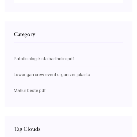
Category
Patofisiologi kista bartholini pdf
Lowongan crew event organizer jakarta
Mahur beste pdf
Tag Clouds