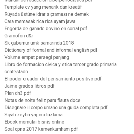
Template cv yang menarik dan kreatif
Rüyada üstüne idrar sıçraması ne demek
Cara memasak rica rica ayam jawa
Engorda de ganado bovino en corral pdf
Gramofon d&r
Sk gubernur umk samarinda 2018
Dictionary of formal and informal english pdf
Volume empat persegi panjang
Libro de formacion civica y etica tercer grado primaria
contestado
El poder creador del pensamiento positivo pdf
Jaime grados libros pdf
Plan dn3 pdf
Notas de noite feliz para flauta doce
Disegnare il corpo umano una guida completa pdf
Siyah zeytin yapımı tuzlama
Ebook memulai bisnis online
Soal cpns 2017 kemenkumham pdf