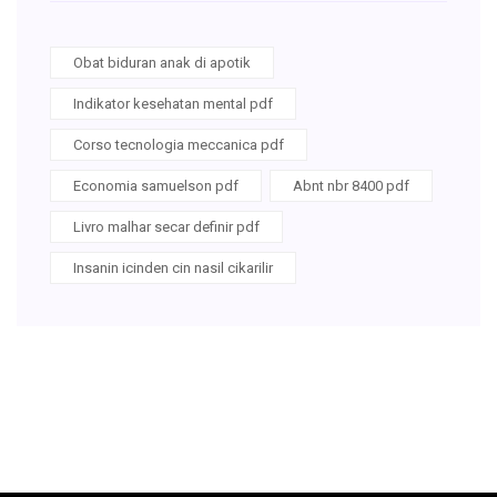
Obat biduran anak di apotik
Indikator kesehatan mental pdf
Corso tecnologia meccanica pdf
Economia samuelson pdf
Abnt nbr 8400 pdf
Livro malhar secar definir pdf
Insanin icinden cin nasil cikarilir