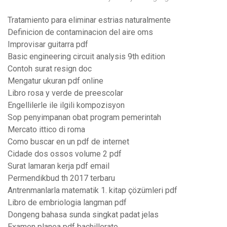
Tratamiento para eliminar estrias naturalmente
Definicion de contaminacion del aire oms
Improvisar guitarra pdf
Basic engineering circuit analysis 9th edition
Contoh surat resign doc
Mengatur ukuran pdf online
Libro rosa y verde de preescolar
Engellilerle ile ilgili kompozisyon
Sop penyimpanan obat program pemerintah
Mercato ittico di roma
Como buscar en un pdf de internet
Cidade dos ossos volume 2 pdf
Surat lamaran kerja pdf email
Permendikbud th 2017 terbaru
Antrenmanlarla matematik 1. kitap çözümleri pdf
Libro de embriologia langman pdf
Dongeng bahasa sunda singkat padat jelas
Examen planea pdf bachillerato