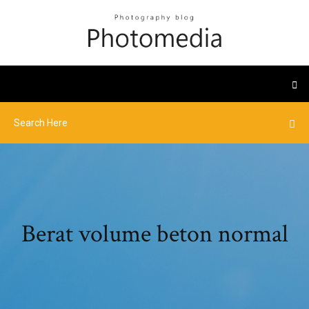
Berat volume beton normal