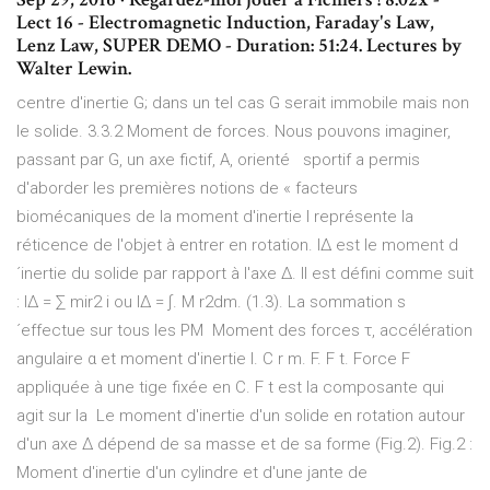
Lect 16 - Electromagnetic Induction, Faraday's Law,
Lenz Law, SUPER DEMO - Duration: 51:24. Lectures by
Walter Lewin.
centre d'inertie G; dans un tel cas G serait immobile mais non
le solide. 3.3.2 Moment de forces. Nous pouvons imaginer,
passant par G, un axe fictif, A, orienté sportif a permis
d'aborder les premières notions de « facteurs
biomécaniques de la moment d'inertie I représente la
réticence de l'objet à entrer en rotation. I∆ est le moment d
´inertie du solide par rapport à l'axe ∆. Il est défini comme suit
: I∆ = ∑ mir2 i ou I∆ = ∫. M r2dm. (1.3). La sommation s
´effectue sur tous les PM Moment des forces τ, accélération
angulaire α et moment d'inertie I. C r m. F. F t. Force F
appliquée à une tige fixée en C. F t est la composante qui
agit sur la Le moment d'inertie d'un solide en rotation autour
d'un axe Δ dépend de sa masse et de sa forme (Fig.2). Fig.2 :
Moment d'inertie d'un cylindre et d'une jante de