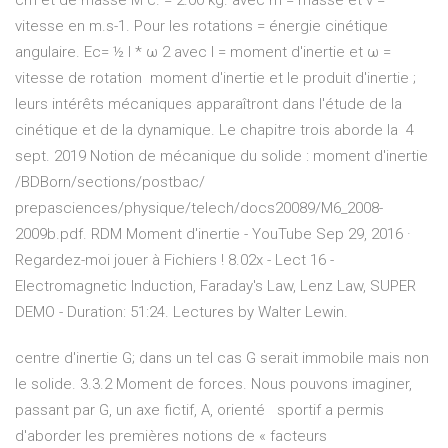
cm et de masse M c. = 2.00 kg. avec m = masse et v =
vitesse en m.s-1. Pour les rotations = énergie cinétique
angulaire. Ec= ½ I * ω 2 avec I = moment d'inertie et ω =
vitesse de rotation moment d'inertie et le produit d'inertie ;
leurs intérêts mécaniques apparaîtront dans l'étude de la
cinétique et de la dynamique. Le chapitre trois aborde la 4
sept. 2019 Notion de mécanique du solide : moment d'inertie
/BDBorn/sections/postbac/
prepasciences/physique/telech/docs20089/M6_2008-
2009b.pdf. RDM Moment d'inertie - YouTube Sep 29, 2016 ·
Regardez-moi jouer à Fichiers ! 8.02x - Lect 16 -
Electromagnetic Induction, Faraday's Law, Lenz Law, SUPER
DEMO - Duration: 51:24. Lectures by Walter Lewin.
centre d'inertie G; dans un tel cas G serait immobile mais non
le solide. 3.3.2 Moment de forces. Nous pouvons imaginer,
passant par G, un axe fictif, A, orienté sportif a permis
d'aborder les premières notions de « facteurs