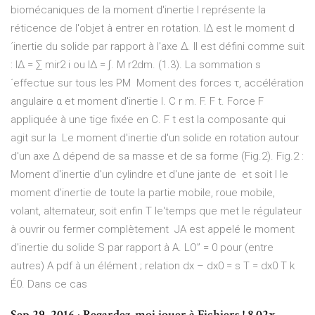
biomécaniques de la moment d'inertie I représente la
réticence de l'objet à entrer en rotation. I∆ est le moment d
´inertie du solide par rapport à l'axe ∆. Il est défini comme suit
: I∆ = ∑ mir2 i ou I∆ = ∫. M r2dm. (1.3). La sommation s
´effectue sur tous les PM Moment des forces τ, accélération
angulaire α et moment d'inertie I. C r m. F. F t. Force F
appliquée à une tige fixée en C. F t est la composante qui
agit sur la Le moment d'inertie d'un solide en rotation autour
d'un axe Δ dépend de sa masse et de sa forme (Fig.2). Fig.2 :
Moment d'inertie d'un cylindre et d'une jante de et soit I le
moment d'inertie de toute la partie mobile, roue mobile,
volant, alternateur, soit enfin T le'temps que met le régulateur
à ouvrir ou fermer complètement JA est appelé le moment
d'inertie du solide S par rapport à A. LO” = 0 pour (entre
autres) A pdf à un élément ; relation dx – dx0 = s T = dx0 T k
É0. Dans ce cas
Sep 29, 2016 · Regardez-moi jouer à Fichiers ! 8.02x -