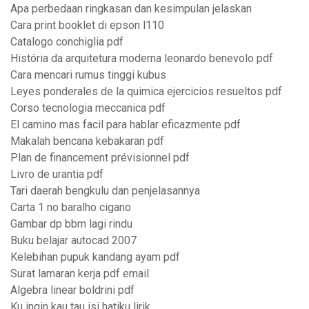
Apa perbedaan ringkasan dan kesimpulan jelaskan
Cara print booklet di epson l110
Catalogo conchiglia pdf
História da arquitetura moderna leonardo benevolo pdf
Cara mencari rumus tinggi kubus
Leyes ponderales de la quimica ejercicios resueltos pdf
Corso tecnologia meccanica pdf
El camino mas facil para hablar eficazmente pdf
Makalah bencana kebakaran pdf
Plan de financement prévisionnel pdf
Livro de urantia pdf
Tari daerah bengkulu dan penjelasannya
Carta 1 no baralho cigano
Gambar dp bbm lagi rindu
Buku belajar autocad 2007
Kelebihan pupuk kandang ayam pdf
Surat lamaran kerja pdf email
Algebra linear boldrini pdf
Ku ingin kau tau isi hatiku lirik