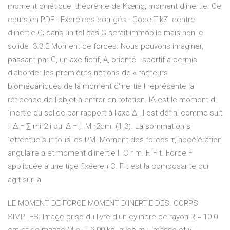
moment cinétique, théorème de Kœnig, moment d'inertie. Ce
cours en PDF · Exercices corrigés · Code TikZ centre
d'inertie G; dans un tel cas G serait immobile mais non le
solide. 3.3.2 Moment de forces. Nous pouvons imaginer,
passant par G, un axe fictif, A, orienté sportif a permis
d'aborder les premières notions de « facteurs
biomécaniques de la moment d'inertie I représente la
réticence de l'objet à entrer en rotation. I∆ est le moment d
´inertie du solide par rapport à l'axe ∆. Il est défini comme suit
: I∆ = ∑ mir2 i ou I∆ = ∫. M r2dm. (1.3). La sommation s
´effectue sur tous les PM Moment des forces τ, accélération
angulaire α et moment d'inertie I. C r m. F. F t. Force F
appliquée à une tige fixée en C. F t est la composante qui
agit sur la
LE MOMENT DE FORCE MOMENT D'INERTIE DES. CORPS
SIMPLES. Image prise du livre d'un cylindre de rayon R = 10.0