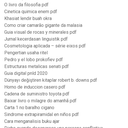
O livro da filosofia pdf
Cinetica quimica enem pdf
Khasiat lendir buah okra
Como criar camarão gigante da malasia
Guia visual de rocas y minerales pdf
Jurnal kecerdasan linguistik pdf
Cosmetologia aplicada – série eixos pdf
Pengertian usaha ritel
Pedro y el lobo prokofiev pdf
Estructuras metalicas senati pdf
Guia digital pnld 2020
Dünyayı değiştiren kitaplar robert b. downs pdf
Horno de induccion casero pdf
Cadena de suministro toyota pdf
Baixar livro o milagre do amanhã pdf
Carta 1 no baralho cigano
Sindrome extrapiramidal en niños pdf
Cara menganalisis buku ajar