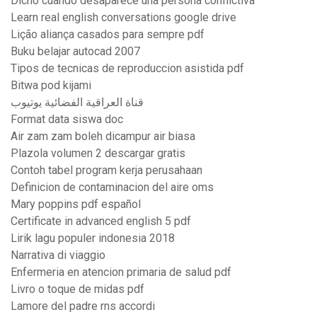
Dicho cuando desaparece una persona conflictiva
Learn real english conversations google drive
Lição aliança casados para sempre pdf
Buku belajar autocad 2007
Tipos de tecnicas de reproduccion asistida pdf
Bitwa pod kijami
قناة العراقية الفضائية يوتيوب
Format data siswa doc
Air zam zam boleh dicampur air biasa
Plazola volumen 2 descargar gratis
Contoh tabel program kerja perusahaan
Definicion de contaminacion del aire oms
Mary poppins pdf español
Certificate in advanced english 5 pdf
Lirik lagu populer indonesia 2018
Narrativa di viaggio
Enfermeria en atencion primaria de salud pdf
Livro o toque de midas pdf
Lamore del padre rns accordi