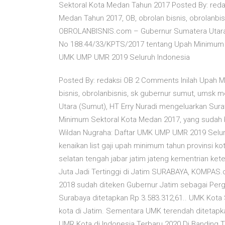
Sektoral Kota Medan Tahun 2017 Posted By: red
Medan Tahun 2017, OB, obrolan bisnis, obrolanb
OBROLANBISNIS.com – Gubernur Sumatera Utara 
No 188.44/33/KPTS/2017 tentang Upah Minimum S
UMK UMP UMR 2019 Seluruh Indonesia
Posted By: redaksi OB 2 Comments Inilah Upah M
bisnis, obrolanbisnis, sk gubernur sumut, ums
Utara (Sumut), HT Erry Nuradi mengeluarkan Su
Minimum Sektoral Kota Medan 2017, yang sudah b
Wildan Nugraha: Daftar UMK UMP UMR 2019 Seluru
kenaikan list gaji upah minimum tahun provinsi k
selatan tengah jabar jatim jateng kementrian k
Juta Jadi Tertinggi di Jatim SURABAYA, KOMPAS.
2018 sudah diteken Gubernur Jatim sebagai Perg
Surabaya ditetapkan Rp 3.583.312,61.. UMK Kota 
kota di Jatim. Sementara UMK terendah ditetapka
UMR Kota di Indonesia Terbaru 2020 Di Banding Ta