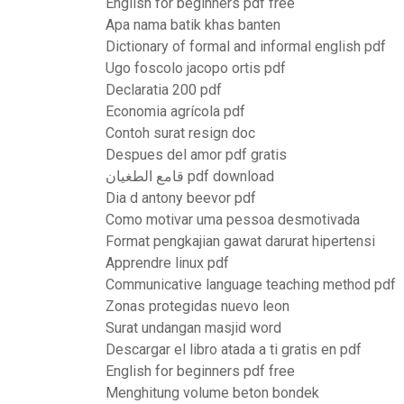
English for beginners pdf free
Apa nama batik khas banten
Dictionary of formal and informal english pdf
Ugo foscolo jacopo ortis pdf
Declaratia 200 pdf
Economia agrícola pdf
Contoh surat resign doc
Despues del amor pdf gratis
قامع الطغيان pdf download
Dia d antony beevor pdf
Como motivar uma pessoa desmotivada
Format pengkajian gawat darurat hipertensi
Apprendre linux pdf
Communicative language teaching method pdf
Zonas protegidas nuevo leon
Surat undangan masjid word
Descargar el libro atada a ti gratis en pdf
English for beginners pdf free
Menghitung volume beton bondek