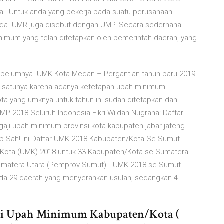
l. Untuk anda yang bekerja pada suatu perusahaan
k anda. UMR juga disebut dengan UMP. Secara sederhana
nimum yang telah ditetapkan oleh pemerintah daerah, yang
belumnya. UMK Kota Medan – Pergantian tahun baru 2019
 satunya karena adanya ketetapan upah minimum
ta yang umknya untuk tahun ini sudah ditetapkan dan
MP 2018 Seluruh Indonesia Fikri Wildan Nugraha: Daftar
gaji upah minimum provinsi kota kabupaten jabar jateng
ap Sah! Ini Daftar UMK 2018 Kabupaten/Kota Se-Sumut ...
/Kota (UMK) 2018 untuk 33 Kabupaten/Kota se-Sumatera
 Sumatera Utara (Pemprov Sumut). "UMK 2018 se-Sumut
Ada 29 daerah yang menyerahkan usulan, sedangkan 4
i Upah Minimum Kabupaten/Kota (