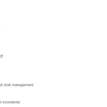
f
df
a di disk management
al excedente