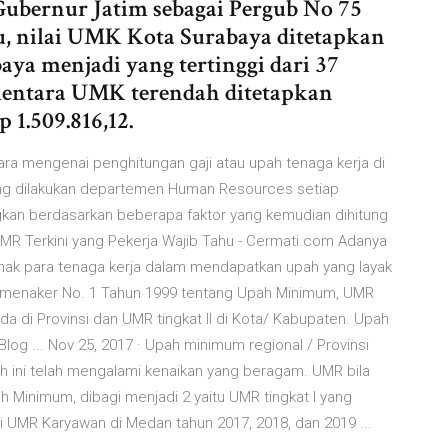
ubernur Jatim sebagai Pergub No 75
, nilai UMK Kota Surabaya ditetapkan
aya menjadi yang tertinggi dari 37
ementara UMK terendah ditetapkan
1.509.816,12.
ra mengenai penghitungan gaji atau upah tenaga kerja di
ang dilakukan departemen Human Resources setiap
ungkan berdasarkan beberapa faktor yang kemudian dihitung
MR Terkini yang Pekerja Wajib Tahu - Cermati.com Adanya
hak para tenaga kerja dalam mendapatkan upah yang layak
rmenaker No. 1 Tahun 1999 tentang Upah Minimum, UMR
da di Provinsi dan UMR tingkat II di Kota/ Kabupaten. Upah
og ... Nov 25, 2017 · Upah minimum regional / Provinsi
wah ini telah mengalami kenaikan yang beragam. UMR bila
 Minimum, dibagi menjadi 2 yaitu UMR tingkat I yang
aji UMR Karyawan di Medan tahun 2017, 2018, dan 2019 ...