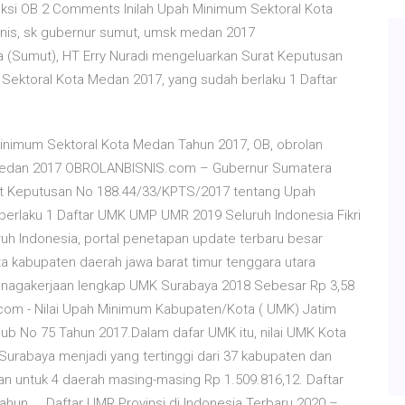
aksi OB 2 Comments Inilah Upah Minimum Sektoral Kota
isnis, sk gubernur sumut, umsk medan 2017
(Sumut), HT Erry Nuradi mengeluarkan Surat Keputusan
ektoral Kota Medan 2017, yang sudah berlaku 1 Daftar
inimum Sektoral Kota Medan Tahun 2017, OB, obrolan
k medan 2017 OBROLANBISNIS.com – Gubernur Sumatera
rat Keputusan No 188.44/33/KPTS/2017 tentang Upah
erlaku 1 Daftar UMK UMP UMR 2019 Seluruh Indonesia Fikri
h Indonesia, portal penetapan update terbaru besar
ota kabupaten daerah jawa barat timur tenggara utara
etenagakerjaan lengkap UMK Surabaya 2018 Sebesar Rp 3,58
com - Nilai Upah Minimum Kabupaten/Kota ( UMK) Jatim
ub No 75 Tahun 2017.Dalam dafar UMK itu, nilai UMK Kota
Surabaya menjadi yang tertinggi dari 37 kabupaten dan
n untuk 4 daerah masing-masing Rp 1.509.816,12. Daftar
hun ... Daftar UMR Provinsi di Indonesia Terbaru 2020 –