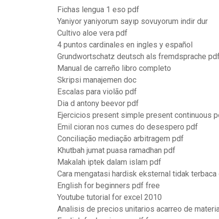
Fichas lengua 1 eso pdf
Yaniyor yaniyorum sayıp sovuyorum indir dur
Cultivo aloe vera pdf
4 puntos cardinales en ingles y español
Grundwortschatz deutsch als fremdsprache pd
Manual de carreño libro completo
Skripsi manajemen doc
Escalas para violão pdf
Dia d antony beevor pdf
Ejercicios present simple present continuous p
Emil cioran nos cumes do desespero pdf
Conciliação mediação arbitragem pdf
Khutbah jumat puasa ramadhan pdf
Makalah iptek dalam islam pdf
Cara mengatasi hardisk eksternal tidak terbac
English for beginners pdf free
Youtube tutorial for excel 2010
Analisis de precios unitarios acarreo de materi