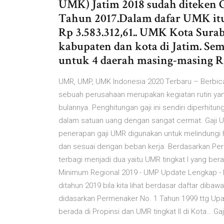
UMK) Jatim 2018 sudah diteken G
Tahun 2017.Dalam dafar UMK itu
Rp 3.583.312,61.. UMK Kota Surab
kabupaten dan kota di Jatim. S
untuk 4 daerah masing-masing Rp 
UMR, UMP, UMK Indonesia 2020 Terbaru – Berbica
sebuah perusahaan merupakan kegiatan rutin y
bulannya. Penghitungan gaji ini sendiri diperhit
dalam satuan uang dengan sangat cermat. Gaji U
penerapan gaji UMR digunakan untuk melindungi 
dan sesuai dengan beban kerja. Berdasarkan Pe
terbagi menjadi dua yaitu UMR tingkat I yang bera
Minimum Regional 2019 - UMP Update Lengkap - Bl
ditahun 2019 bila kita lihat berdasar daftar diba
didasarkan Permenaker No. 1 Tahun 1999 ttg Upah
berada di Propinsi dan UMR tingkat II di Kota… G