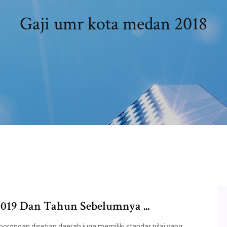
Gaji umr kota medan 2018
19 Dan Tahun Sebelumnya ...
orongan disetiap daerah juga memiliki standar nilai yang