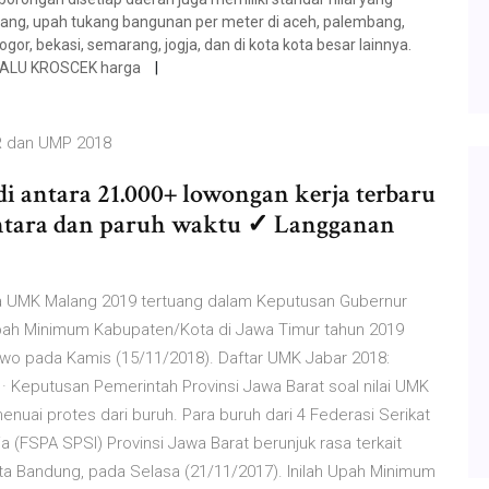
rang, upah tukang bangunan per meter di aceh, palembang,
or, bekasi, semarang, jogja, dan di kota kota besar lainnya.
ELALU KROSCEK harga
R dan UMP 2018
di antara 21.000+ lowongan kerja terbaru
ntara dan paruh waktu ✓ Langganan
ya UMK Malang 2019 tertuang dalam Keputusan Gubernur
ah Minimum Kabupaten/Kota di Jawa Timur tahun 2019
rwo pada Kamis (15/11/2018). Daftar UMK Jabar 2018:
 · Keputusan Pemerintah Provinsi Jawa Barat soal nilai UMK
nuai protes dari buruh. Para buruh dari 4 Federasi Serikat
a (FSPA SPSI) Provinsi Jawa Barat berunjuk rasa terkait
 Bandung, pada Selasa (21/11/2017). Inilah Upah Minimum