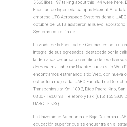
5,366 likes · 97 talking about this · 44 were here.
Facultad de Ingeniería campus Mexicali A toda la
empresa UTC Aerospace Systems dona a UABC lic
octubre del 2013, asistieron al nuevo laborator
Systems con el fin de
La visión de la Facultad de Ciencias es ser una i
integral de sus egresados, destacada por la cal
la demanda del ámbito científico de los diverso
derecho.mxl.uabc.mx Nuestro nuevo sitio Web En
encontramos estrenando sitio Web, con nueva org
estructura mejorada. UABC Facultad de Derecho 
Transpeninsular Km. 180.2, Ejido Padre Kino, San Q
08:00 - 19:00 hrs. Teléfono y Fax: (616) 165 393
UABC - FINSQ
La Universidad Autónoma de Baja California (UABC)
educación superior que se encuentra en el estad