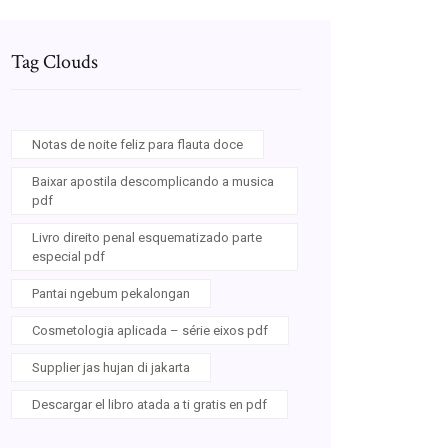
Tag Clouds
Notas de noite feliz para flauta doce
Baixar apostila descomplicando a musica
pdf
Livro direito penal esquematizado parte
especial pdf
Pantai ngebum pekalongan
Cosmetologia aplicada – série eixos pdf
Supplier jas hujan di jakarta
Descargar el libro atada a ti gratis en pdf