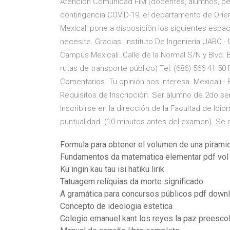
Atención Comunidad FIM (docentes, alumnos, pers
contingencia COVID-19, el departamento de Orient
Mexicali pone a disposición los siguientes espac
necesite. Gracias. Instituto De Ingeniería UABC - 
Campus Mexicali. Calle de la Normal S/N y Blvd. 
rutas de transporte público) Tel: (686) 566 41 50 
Comentarios. Tu opinión nos interesa. Mexicali 
Requisitos de Inscripción. Ser alumno de 2do s
Inscribirse en la dirección de la Facultad de Idi
puntualidad. (10 minutos antes del examen). Se 
Formula para obtener el volumen de una pirami
Fundamentos da matematica elementar pdf vol
Ku ingin kau tau isi hatiku lirik
Tatuagem relíquias da morte significado
A gramática para concursos públicos pdf down
Concepto de ideologia estetica
Colegio emanuel kant los reyes la paz preescol