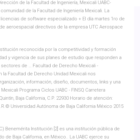
 Dirección de la Facultad de Ingeniería, Mexicali UABC-
 comunidad de la Facultad de Ingeniería Mexicali. La
encias de software especializado + El día martes 1ro de
io de aeroespacial directivos de la empresa UTC Aerospace
nstitución reconocida por la competitividad y formación
idad y vigencia de sus planes de estudio que responden a
s sectores de … Facultad de Derecho Mexicali -
 la Facultad de Derecho Unidad Mexicali nos
anización, información, diseño, documentos, links y una
Mexicali Programa Ciclos UABC - FINSQ Carretera
uintín, Baja California, C.P. 22930 Horario de atención:
9 D.R.© Universidad Autónoma de Baja California México 2015
 Benemérita Institución [2] es una institución pública de
o de Baja California, en México.. La UABC ejerce su