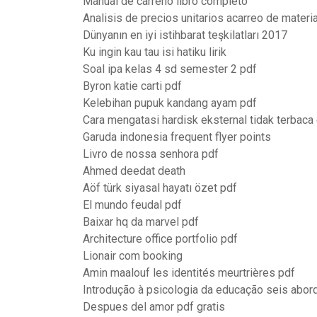
Manual de carreño libro completo
Analisis de precios unitarios acarreo de materi
Dünyanın en iyi istihbarat teşkilatları 2017
Ku ingin kau tau isi hatiku lirik
Soal ipa kelas 4 sd semester 2 pdf
Byron katie carti pdf
Kelebihan pupuk kandang ayam pdf
Cara mengatasi hardisk eksternal tidak terbac
Garuda indonesia frequent flyer points
Livro de nossa senhora pdf
Ahmed deedat death
Aöf türk siyasal hayatı özet pdf
El mundo feudal pdf
Baixar hq da marvel pdf
Architecture office portfolio pdf
Lionair com booking
Amin maalouf les identités meurtrières pdf
Introdução à psicologia da educação seis abo
Despues del amor pdf gratis