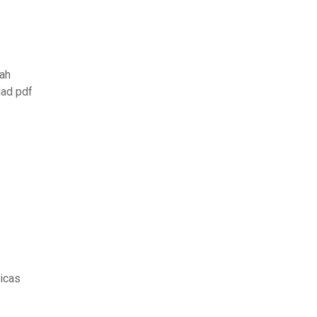
lah
dad pdf
ticas