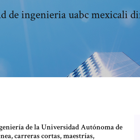
d de ingenieria uabc mexicali d
geniería de la Universidad Autónoma de
ínea, carreras cortas, maestrías,