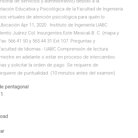
onal de servicios y administrativo) debido a la
ación Educativa y Psicológica de la Facultad de Ingeniería
ios virtuales de atención psicológica para quién lo
Ubicación Apr 11, 2020 · Instituto de Ingeniería UABC
Benito Juárez Col. Insurgentes Este Mexicali B. C. (mapa y
Fax: 566 41 50 y 565 44 31 Ext 107. Preguntas y
- Facultad de Idiomas - UABC Comprensión de lectura.
emestre en adelante o estar en proceso de intercambio.
omas y solicitar la orden de pago. Se requiere de
requiere de puntualidad. (10 minutos antes del examen).
de pentagonal
 1
load
ar