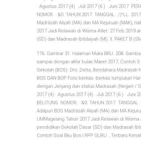
· Agustus 2017 (4) · Juli 2017 (6 ) · Juni 20
NOMOR. : &0. TAHUN 2017. TANGGAL : /)^LL. 201
Madrasah Aliyah (MA) dan MA Kejuruan (MAK), nai
2017 Jadi Relawan di Wisma Atlet. 27 Feb 2019 
(SD) dan Madrasah Ibtidaiyah (MI). II. PAKET B (
176. Gambar 31. Halaman Muka BKU. 208. Gambar 3
sampai dengan akhir bulan Maret 2017, Contoh 3
Sekolah (BOS). Drs. Delta, Bendahara Madrasah 
BOS DAN BOP Foto berkas- berkas tumpukan Har
dengan Jenjang dan status Madrasah (Negeri / S
2017 (4) · Agustus 2017 (4) · Juli 2017 (6 ) 
BELITUNG. NOMOR. : &0. TAHUN 2017. TANGGAL : /
Adapun BOS Madrasah Aliyah (MA) dan MA Kejuruan
UMMagelang Tahun 2017 Jadi Relawan di Wisma A
pendidikan Sekolah Dasar (SD) dan Madrasah Ibtid
Contoh Soal Bku Bos | RPP GURU …Terbaru Kena