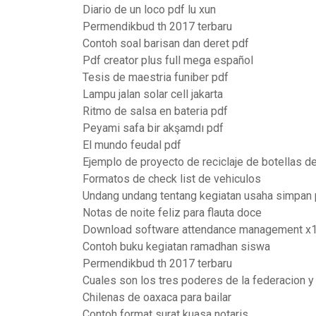
Diario de un loco pdf lu xun
Permendikbud th 2017 terbaru
Contoh soal barisan dan deret pdf
Pdf creator plus full mega español
Tesis de maestria funiber pdf
Lampu jalan solar cell jakarta
Ritmo de salsa en bateria pdf
Peyami safa bir akşamdı pdf
El mundo feudal pdf
Ejemplo de proyecto de reciclaje de botellas de
Formatos de check list de vehiculos
Undang undang tentang kegiatan usaha simpan 
Notas de noite feliz para flauta doce
Download software attendance management x
Contoh buku kegiatan ramadhan siswa
Permendikbud th 2017 terbaru
Cuales son los tres poderes de la federacion y
Chilenas de oaxaca para bailar
Contoh format surat kuasa notaris