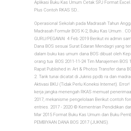
Aplikasi Buku Kas Umum Cetak SPJ Format Excel
Plus Contoh RKAS SD…
Operasional Sekolah pada Madrasah Tahun Angga
Madrasah Formulir BOS K-2, Buku Kas Umum .
GURU/PEGAWAI 4 Feb 2019 Berikut ini admin sa
Dana BOS sesuai Surat Edaran Mendagri yang te
dalam buku kas umum dana BOS dibuat oleh Keps
orang tua BOS 2011-11-24 Tim Manajemen BOS 1.
Rapat Published in: Art & Photos Transfer da
2. Tarik tunai dicatat di Juknis ppdb ra dan ma
Aktivasi BKU (Tidak Perlu Koneksi Internet). Er
kerja jangka menengah RKAS memuat penerimaan
2017, mekanisme pengelolaan Berikut contoh form
entries. 2017 - 2020 © Kementrian Pendidikan da
Mar 2015 Format Buku Kas Umum dan Buku Pemba
PEMBIYAAN DANA BOS 2017 (JUKNIS).