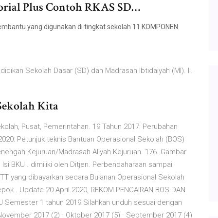
orial Plus Contoh RKAS SD…
mbantu yang digunakan di tingkat sekolah 11 KOMPONEN
dikan Sekolah Dasar (SD) dan Madrasah Ibtidaiyah (MI). II.
Sekolah Kita
kolah, Pusat, Pemerintahan. 19 Tahun 2017: Perubahan
020: Petunjuk teknis Bantuan Operasional Sekolah (BOS)
enengah Kejuruan/Madrasah Aliyah Kejuruan. 176. Gambar
si BKU . dimiliki oleh Ditjen. Perbendaharaan sampai
PTT yang dibayarkan secara Bulanan Operasional Sekolah
Depok . Update 20 April 2020, REKOM PENCAIRAN BOS DAN
 Semester 1 tahun 2019 Silahkan unduh sesuai dengan
November 2017 (2) · Oktober 2017 (5) · September 2017 (4)