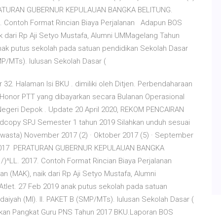
17 PERATURAN GUBERNUR KEPULAUAN BANGKA BELITUNG.
7. Contoh Format Rincian Biaya Perjalanan Adapun BOS
k dari Rp Aji Setyo Mustafa, Alumni UMMagelang Tahun
anak putus sekolah pada satuan pendidikan Sekolah Dasar
SMP/MTs). lulusan Sekolah Dasar (
2. Halaman Isi BKU . dimiliki oleh Ditjen. Perbendaharaan
 Honor PTT yang dibayarkan secara Bulanan Operasional
Negeri Depok . Update 20 April 2020, REKOM PENCAIRAN
dcopy SPJ Semester 1 tahun 2019 Silahkan unduh sesuai
wasta) November 2017 (2) · Oktober 2017 (5) · September
· Juni 2017 PERATURAN GUBERNUR KEPULAUAN BANGKA
)^LL. 2017. Contoh Format Rincian Biaya Perjalanan
 (MAK), naik dari Rp Aji Setyo Mustafa, Alumni
tlet. 27 Feb 2019 anak putus sekolah pada satuan
aiyah (MI). II. PAKET B (SMP/MTs). lulusan Sekolah Dasar (
ikan Pangkat Guru PNS Tahun 2017 BKU.Laporan BOS