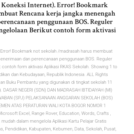
Koneksi Internet). Error! Bookmark
mbuat Rencana kerja jangka menengah
erencanaan penggunaan BOS. Reguler
gelolaan Berikut contoh form aktivasi
). Error! Bookmark not sekolah /madrasah harus membuat
enerimaan dan perencanaan penggunaan BOS. Reguler
 contoh form aktivasi Aplikasi RKAS Sekolah. Showing 1 to
idikan dan Kebudayaan, Republik Indonesia. ALL Rights
n Buku Pembantu yang digunakan di tingkat sekolah 11
 DASAR NEGERI (SDN) DAN MADRASAH IBTIDAIYAH (MI)
ABAN (SPJ) PELAKSANAAN ANGGARAN SEKOLAH (BOS)
MEN ATAS PERATURAN WALI KOTA BOGOR NOMOR 1
soft Excel, Range Rover, Education, Words, Crafts ,
mudah dalam mengelola Aplikasi Kartu Pelajar Gratis
s, Pendidikan, Kabupaten, Kebumen, Data, Sekolah, Pusat,