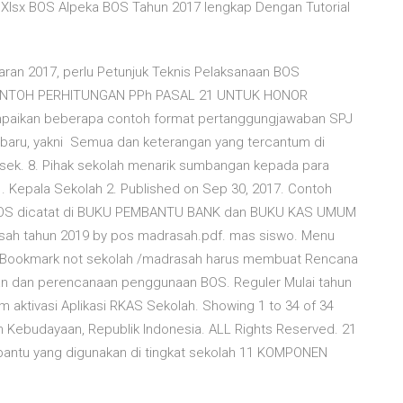
.Xlsx BOS Alpeka BOS Tahun 2017 lengkap Dengan Tutorial
ran 2017, perlu Petunjuk Teknis Pelaksanaan BOS
 CONTOH PERHITUNGAN PPh PASAL 21 UNTUK HONOR
mpaikan beberapa contoh format pertanggungjawaban SPJ
rbaru, yakni Semua dan keterangan yang tercantum di
ek. 8. Pihak sekolah menarik sumbangan kepada para
 Kepala Sekolah 2. Published on Sep 30, 2017. Contoh
na BOS dicatat di BUKU PEMBANTU BANK dan BUKU KAS UMUM
drasah tahun 2019 by pos madrasah.pdf. mas siswo. Menu
ror! Bookmark not sekolah /madrasah harus membuat Rencana
 dan perencanaan penggunaan BOS. Reguler Mulai tahun
 aktivasi Aplikasi RKAS Sekolah. Showing 1 to 34 of 34
n Kebudayaan, Republik Indonesia. ALL Rights Reserved. 21
ntu yang digunakan di tingkat sekolah 11 KOMPONEN