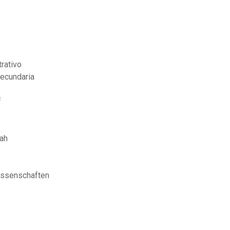
rativo
secundaria
f
lah
wissenschaften