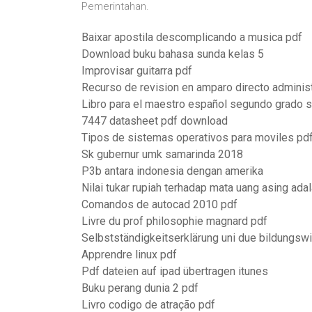
Pemerintahan.
Baixar apostila descomplicando a musica pdf
Download buku bahasa sunda kelas 5
Improvisar guitarra pdf
Recurso de revision en amparo directo administ
Libro para el maestro español segundo grado 
7447 datasheet pdf download
Tipos de sistemas operativos para moviles pd
Sk gubernur umk samarinda 2018
P3b antara indonesia dengan amerika
Nilai tukar rupiah terhadap mata uang asing ada
Comandos de autocad 2010 pdf
Livre du prof philosophie magnard pdf
Selbstständigkeitserklärung uni due bildungs
Apprendre linux pdf
Pdf dateien auf ipad übertragen itunes
Buku perang dunia 2 pdf
Livro codigo de atração pdf