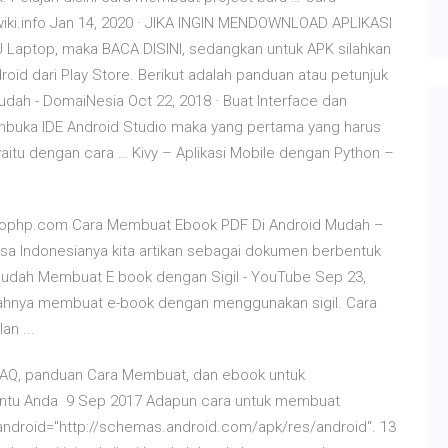
wiki.info Jan 14, 2020 · JIKA INGIN MENDOWNLOAD APLIKASI
Laptop, maka BACA DISINI, sedangkan untuk APK silahkan
oid dari Play Store. Berikut adalah panduan atau petunjuk
dah - DomaiNesia Oct 22, 2018 · Buat Interface dan
membuka IDE Android Studio maka yang pertama yang harus
aitu dengan cara … Kivy – Aplikasi Mobile dengan Python –
agophp.com Cara Membuat Ebook PDF Di Android Mudah –
a Indonesianya kita artikan sebagai dokumen berbentuk
udah Membuat E book dengan Sigil - YouTube Sep 23,
udahnya membuat e-book dengan menggunakan sigil. Cara
an ...
 FAQ, panduan Cara Membuat, dan ebook untuk
antu Anda 9 Sep 2017 Adapun cara untuk membuat
: android="http://schemas.android.com/apk/res/android". 13