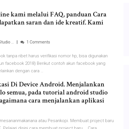
ine kami melalui FAQ, panduan Cara
patkan saran dan ide kreatif. Kami
udio ...
1 Comments
k tanpa ribet harus verifikasi nomor hp, bisa digunakan
kun facebook 2018) Berikut contoh akun facebook yang
elainkan dengan cara …
kasi Di Device Android. Menjalankan
lo semua, pada tutorial android studio
bagaimana cara menjalankan aplikasi
Pemesananmakanana atau Pesankopi. Membuat project baru
 Pelajari disini cara membuat project baru … Cara