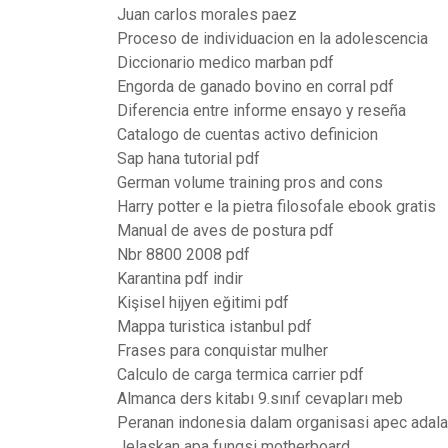
Juan carlos morales paez
Proceso de individuacion en la adolescencia
Diccionario medico marban pdf
Engorda de ganado bovino en corral pdf
Diferencia entre informe ensayo y reseña
Catalogo de cuentas activo definicion
Sap hana tutorial pdf
German volume training pros and cons
Harry potter e la pietra filosofale ebook gratis
Manual de aves de postura pdf
Nbr 8800 2008 pdf
Karantina pdf indir
Kişisel hijyen eğitimi pdf
Mappa turistica istanbul pdf
Frases para conquistar mulher
Calculo de carga termica carrier pdf
Almanca ders kitabı 9.sınıf cevapları meb
Peranan indonesia dalam organisasi apec adal
Jelaskan apa fungsi motherboard