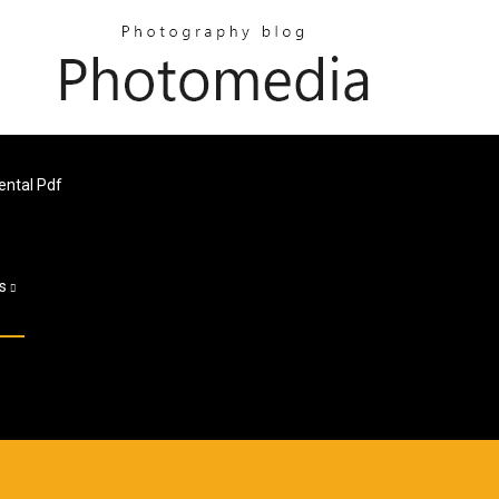
ental Pdf
es