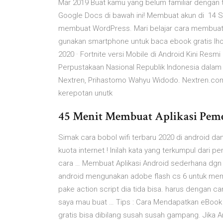
Mar 2019 Buat kamu yang belum familiar dengan te
Google Docs di bawah ini! Membuat akun di 14 Sep
membuat WordPress. Mari belajar cara membuat
gunakan smartphone untuk baca ebook gratis lho
2020 · Fortnite versi Mobile di Android Kini Resmi R
Perpustakaan Nasional Republik Indonesia dalam 
Nextren, Prihastomo Wahyu Widodo. Nextren.com
kerepotan unutk
45 Menit Membuat Aplikasi Pem
Simak cara bobol wifi terbaru 2020 di android dan
kuota internet ! Inilah kata yang terkumpul dari p
cara … Membuat Aplikasi Android sederhana dgn 
android mengunakan adobe flash cs 6 untuk mem
pake action script dia tida bisa. harus dengan 
saya mau buat … Tips : Cara Mendapatkan eBook 
gratis bisa dibilang susah susah gampang. Jika 