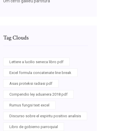
Um certo galileu partitura
Tag Clouds
Lettere a lucilio seneca libro pdf
Excel formula concatenate line break
Asas proteksi radiasi pdf
Compendio ley aduanera 2018 pdf
Rumus fungsi text excel
Discurso sobre el espiritu positivo analisis
Libro de gobierno parroquial