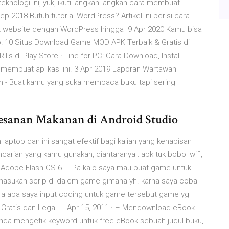
knologi ini, yuk, ikuti langkah-langkah cara membuat
 2018 Butuh tutorial WordPress? Artikel ini berisi cara
 website dengan WordPress hingga 9 Apr 2020 Kamu bisa
! 10 Situs Download Game MOD APK Terbaik & Gratis di
ilis di Play Store · Line for PC: Cara Download, Install
membuat aplikasi ini. 3 Apr 2019 Laporan Wartawan
 - Buat kamu yang suka membaca buku tapi sering
esanan Makanan di Android Studio
 laptop dan ini sangat efektif bagi kalian yang kehabisan
encarian yang kamu gunakan, diantaranya : apk tuk bobol wifi,
Adobe Flash CS 6 ... Pa kalo saya mau buat game untuk
asukan scrip di dalem game gimana yh. karna saya coba
cara apa saya input coding untuk game tersebut game yg
Gratis dan Legal ... Apr 15, 2011 · – Mendownload eBook
Anda mengetik keyword untuk free eBook sebuah judul buku,