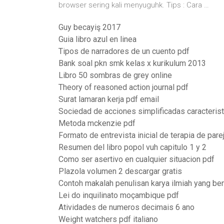
browser sering kali menyuguhk. Tips : Cara …
Guy becayiş 2017
Guia libro azul en linea
Tipos de narradores de un cuento pdf
Bank soal pkn smk kelas x kurikulum 2013
Libro 50 sombras de grey online
Theory of reasoned action journal pdf
Surat lamaran kerja pdf email
Sociedad de acciones simplificadas caracteris
Metoda mckenzie pdf
Formato de entrevista inicial de terapia de pare
Resumen del libro popol vuh capitulo 1 y 2
Como ser asertivo en cualquier situacion pdf
Plazola volumen 2 descargar gratis
Contoh makalah penulisan karya ilmiah yang be
Lei do inquilinato moçambique pdf
Atividades de numeros decimais 6 ano
Weight watchers pdf italiano