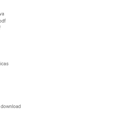
va
pdf
f
ticas
f download