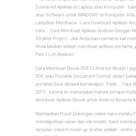
Download Aplikasi di Laptop atau Komputer - hai
atau Software untuk WINDOWS di Komputer ATAU 
Lanjutkan Membaca.. Cara Download Aplikasi Andr
cara … Cara Membuat Aplikasi Android Dengan Mu
Struktur Project. Jika Anda baru pertama kali 
Anda lakukan adalah membuat aplikasi pertama, y
Part 1 | Jin Baskom
Cara Membuat Ebook PDF Di Android Mudah | j
PDF, atau Portable Document Format dalam bahas
portable/bisa dibawa kemanapun. Pada … Cara M
2015 · tutorial ini menunjukan bahwa betapa m
Membuat Aplikasi Ebook untuk Android Beserta Ikl
Manfaatkan Pusat Dukungan online kami melalui
mendapatkan saran dan ide kreatif. Kami memb
tampilan seperti moke up di atas adalah : xmlns