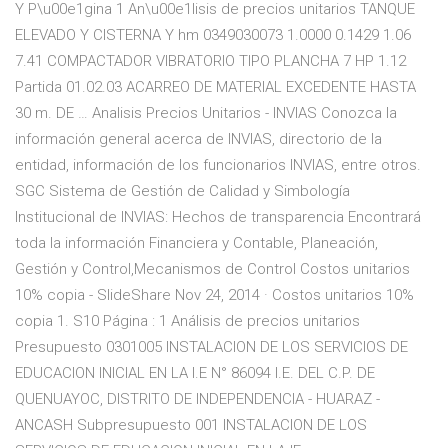
Y P\u00e1gina 1 An\u00e1lisis de precios unitarios TANQUE
ELEVADO Y CISTERNA Y hm 0349030073 1.0000 0.1429 1.06
7.41 COMPACTADOR VIBRATORIO TIPO PLANCHA 7 HP 1.12
Partida 01.02.03 ACARREO DE MATERIAL EXCEDENTE HASTA
30 m. DE … Analisis Precios Unitarios - INVIAS Conozca la
información general acerca de INVIAS, directorio de la
entidad, información de los funcionarios INVIAS, entre otros.
SGC Sistema de Gestión de Calidad y Simbología
Institucional de INVIAS: Hechos de transparencia Encontrará
toda la información Financiera y Contable, Planeación,
Gestión y Control,Mecanismos de Control Costos unitarios
10% copia - SlideShare Nov 24, 2014 · Costos unitarios 10%
copia 1. S10 Página : 1 Análisis de precios unitarios
Presupuesto 0301005 INSTALACION DE LOS SERVICIOS DE
EDUCACION INICIAL EN LA I.E N° 86094 I.E. DEL C.P. DE
QUENUAYOC, DISTRITO DE INDEPENDENCIA - HUARAZ -
ANCASH Subpresupuesto 001 INSTALACION DE LOS